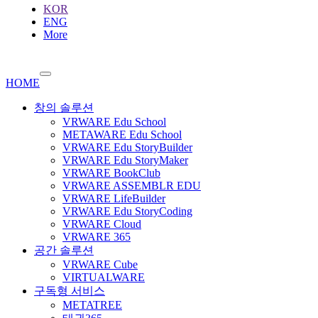
KOR
ENG
More
HOME
창의 솔루션
VRWARE Edu School
METAWARE Edu School
VRWARE Edu StoryBuilder
VRWARE Edu StoryMaker
VRWARE BookClub
VRWARE ASSEMBLR EDU
VRWARE LifeBuilder
VRWARE Edu StoryCoding
VRWARE Cloud
VRWARE 365
공간 솔루션
VRWARE Cube
VIRTUALWARE
구독형 서비스
METATREE