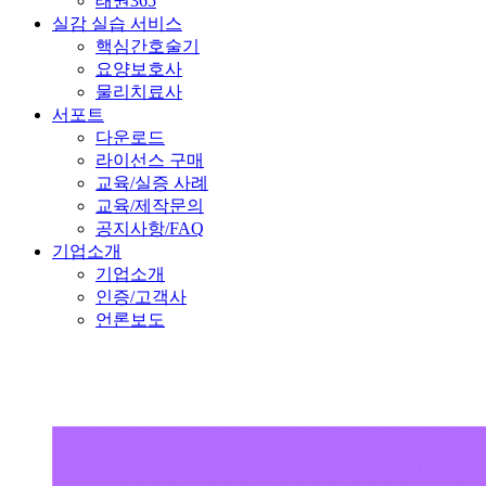
태권365
실감 실습 서비스
핵심간호술기
요양보호사
물리치료사
서포트
다운로드
라이선스 구매
교육/실증 사례
교육/제작문의
공지사항/FAQ
기업소개
기업소개
인증/고객사
언론보도