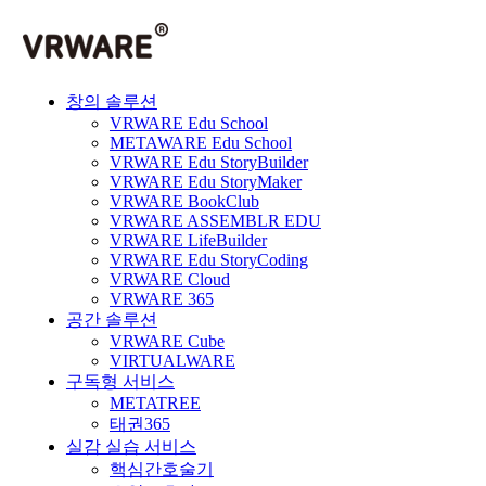
창의 솔루션
VRWARE Edu School
METAWARE Edu School
VRWARE Edu StoryBuilder
VRWARE Edu StoryMaker
VRWARE BookClub
VRWARE ASSEMBLR EDU
VRWARE LifeBuilder
VRWARE Edu StoryCoding
VRWARE Cloud
VRWARE 365
공간 솔루션
VRWARE Cube
VIRTUALWARE
구독형 서비스
METATREE
태권365
실감 실습 서비스
핵심간호술기